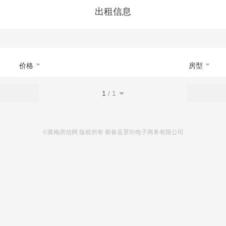
首页
新房
出售
出租
资讯
出租信息
价格
房型
1
/
1
©黄梅房信网 版权所有 蕲春县景珩电子商务有限公司