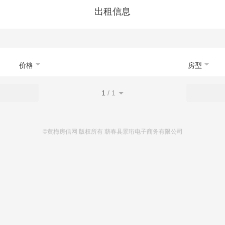
首页
新房
出售
出租
资讯
出租信息
价格
房型
1
/
1
©黄梅房信网 版权所有 蕲春县景珩电子商务有限公司