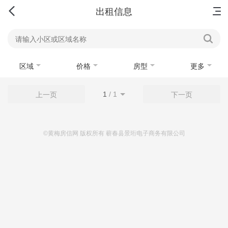
首页
新房
出售
出租
资讯
出租信息
区域
价格
房型
更多
1
/
1
上一页
下一页
©黄梅房信网 版权所有 蕲春县景珩电子商务有限公司