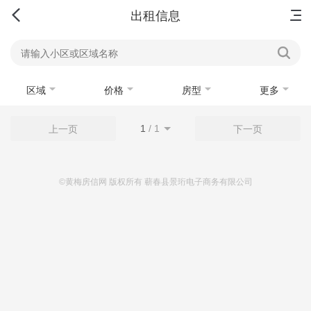
首页
新房
出售
出租
资讯
出租信息
区域
价格
房型
更多
1
/
1
上一页
下一页
©黄梅房信网 版权所有 蕲春县景珩电子商务有限公司