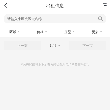
首页
新房
出售
出租
资讯
出租信息
区域
价格
房型
更多
1
/
1
上一页
下一页
©黄梅房信网 版权所有 蕲春县景珩电子商务有限公司