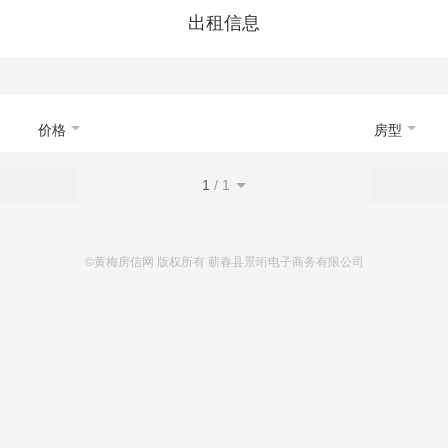
首页
新房
出售
出租
资讯
出租信息
价格
房型
1
/
1
©黄梅房信网 版权所有 蕲春县景珩电子商务有限公司