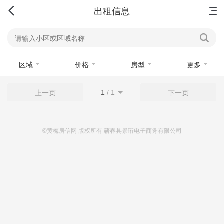
首页
新房
出售
出租
资讯
出租信息
区域
价格
房型
更多
1
/
1
上一页
下一页
©黄梅房信网 版权所有 蕲春县景珩电子商务有限公司