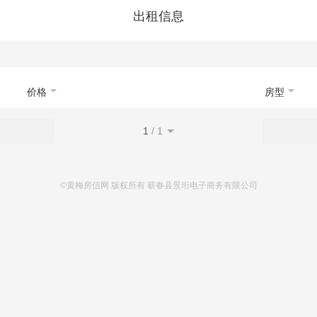
首页
新房
出售
出租
资讯
出租信息
价格
房型
1
/
1
©黄梅房信网 版权所有 蕲春县景珩电子商务有限公司